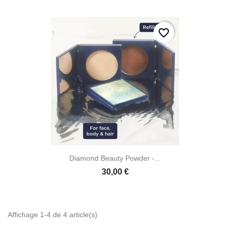
favorite_border

Aperçu rapide
Diamond Beauty Powder -...
30,00 €
Affichage 1-4 de 4 article(s)