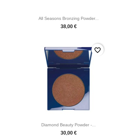

Aperçu rapide
All Seasons Bronzing Powder...
38,00 €
favorite_border

Aperçu rapide
Diamond Beauty Powder -...
30,00 €