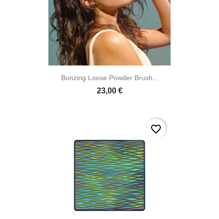

Aperçu rapide
Bonzing Loose Powder Brush...
23,00 €
favorite_border