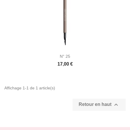

Aperçu rapide
N° 25
17,00 €
Affichage 1-1 de 1 article(s)

Retour en haut